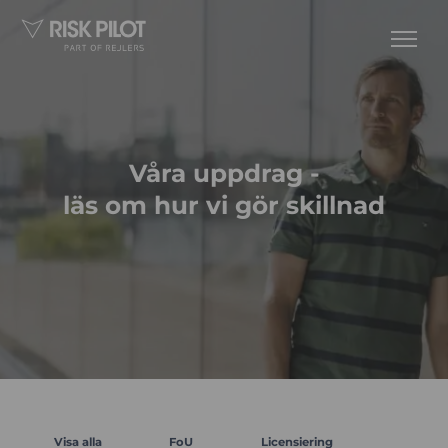
Våra uppdrag -
läs om hur vi gör skillnad
Visa alla
FoU
Licensiering