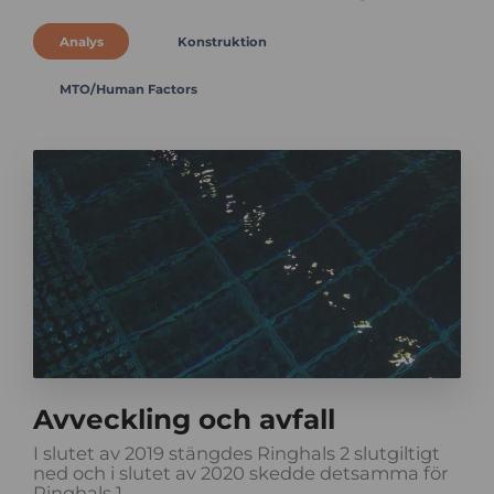
Analys
Konstruktion
MTO/Human Factors
Avveckling och avfall
I slutet av 2019 stängdes Ringhals 2 slutgiltigt
ned och i slutet av 2020 skedde detsamma för
Ringhals 1