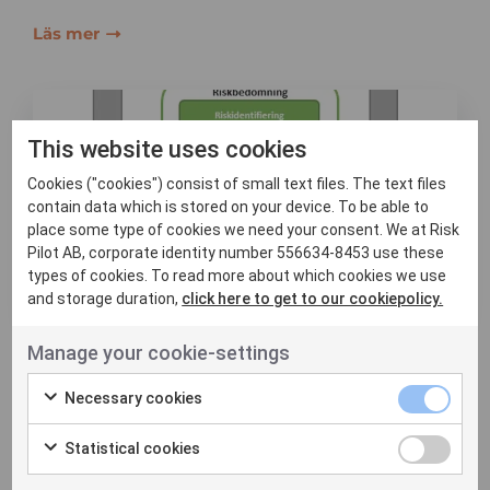
Läs mer
This website uses cookies
Cookies ("cookies") consist of small text files. The text files
contain data which is stored on your device. To be able to
place some type of cookies we need your consent. We at Risk
Pilot AB, corporate identity number 556634-8453 use these
types of cookies. To read more about which cookies we use
and storage duration,
click here to get to our cookiepolicy.
Asset Management
Manage your cookie-settings
Risk Pilot har i uppdrag att bidra med
Necessary cookies
spetskompetens inom värdering och
hantering av risker, och till...
Statistical cookies
Läs mer