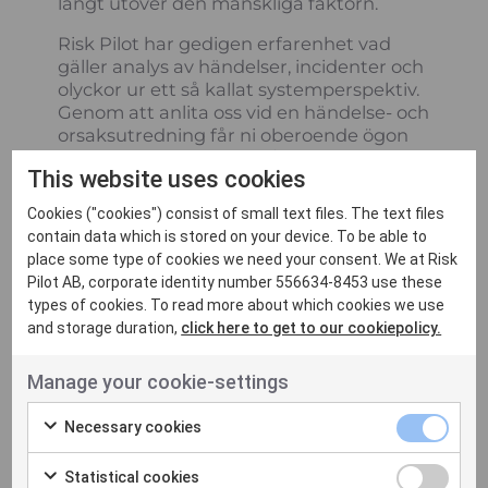
långt utöver den mänskliga faktorn.
Risk Pilot har gedigen erfarenhet vad
gäller analys av händelser, incidenter och
olyckor ur ett så kallat systemperspektiv.
Genom att anlita oss vid en händelse- och
orsaksutredning får ni oberoende ögon
och nya infallsvinklar. I våra analyser
This website uses cookies
stävar vi efter att identifiera såväl det
som gått fel men även vad som fungerat
Cookies ("cookies") consist of small text files. The text files
bra, allt för att utformningen av
contain data which is stored on your device. To be able to
korrigerande åtgärdsförslag ska bidra till
place some type of cookies we need your consent. We at Risk
optimal organisationsutveckling. Vi följer
Pilot AB, corporate identity number 556634-8453 use these
också utvecklingen vad gäller
types of cookies. To read more about which cookies we use
utredningsmetodik, allt för att på bästa
and storage duration,
click here to get to our cookiepolicy.
sätt kunna sammanställa, analysera och
presentera resultat.
Manage your cookie-settings
Vi kan bland annat erbjuda:
Necessary cookies
Händelse och orsaksutredningar ur
ett systemperspektiv
Statistical cookies