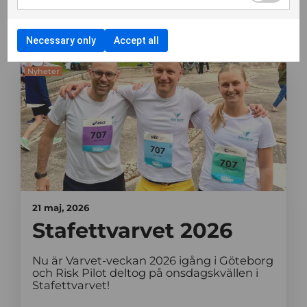
Senaste nyheter
Necessary only
Accept all
Nyheter
21 maj, 2026
Stafettvarvet 2026
Nu är Varvet-veckan 2026 igång i Göteborg
och Risk Pilot deltog på onsdagskvällen i
Stafettvarvet!