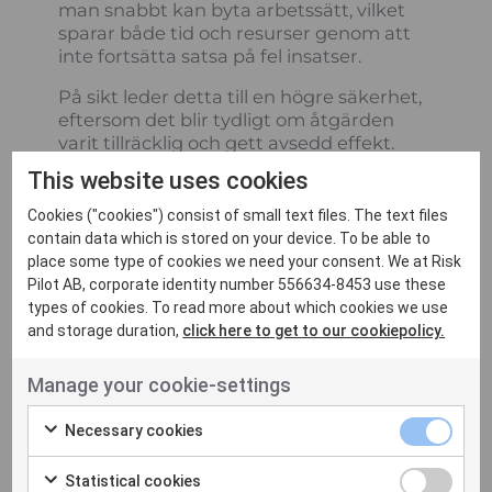
man snabbt kan byta arbetssätt, vilket
sparar både tid och resurser genom att
inte fortsätta satsa på fel insatser.
På sikt leder detta till en högre säkerhet,
eftersom det blir tydligt om åtgärden
varit tillräcklig och gett avsedd effekt.
Utan denna strukturerade metod finns
This website uses cookies
risken att de långsiktiga effekterna
förbises, vilket kan innebära att åtgärder
Cookies ("cookies") consist of small text files. The text files
inte leder till förbättring – och i värsta fall
contain data which is stored on your device. To be able to
till försämring.
place some type of cookies we need your consent. We at Risk
Pilot AB, corporate identity number 556634-8453 use these
Att genomföra åtgärder är ofta den enkla
types of cookies. To read more about which cookies we use
delen. Den verkliga utmaningen är att
and storage duration,
click here to get to our cookiepolicy.
förstå om de faktiskt gör skillnad över tid.
På Risk Risk Pilot ser vi effektutvärdering
Manage your cookie-settings
som en viktig del av ett långsiktigt och
systematiskt förbättringsarbete.
Necessary cookies
Statistical cookies