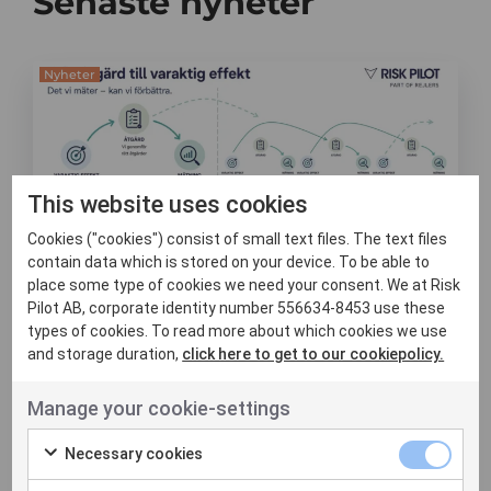
Senaste nyheter
Nyheter
This website uses cookies
Cookies ("cookies") consist of small text files. The text files
contain data which is stored on your device. To be able to
place some type of cookies we need your consent. We at Risk
8 juni, 2026
Pilot AB, corporate identity number 556634-8453 use these
Att mäta effekt är
types of cookies. To read more about which cookies we use
and storage duration,
click here to get to our cookiepolicy.
svårare än att
genomföra åtgärder
Manage your cookie-settings
Necessary cookies
Det är inte alltid lätt att veta om de
insatser man gör verkligen leder till en