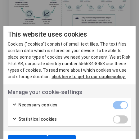
This website uses cookies
8 juni, 2026
Att mäta effekt är
Cookies ("cookies") consist of small text files. The text files
contain data which is stored on your device. To be able to
svårare än att
place some type of cookies we need your consent. We at Risk
Pilot AB, corporate identity number 556634-8453 use these
genomföra åtgärder
types of cookies. To read more about which cookies we use
and storage duration,
click here to get to our cookiepolicy.
Det är inte alltid lätt att veta om de
insatser man gör verkligen leder till en
Manage your cookie-settings
konkret och varaktig f...
Necessary cookies
Läs mer
Statistical cookies
Nyheter