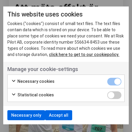
Att mäta effekt är
This website uses cookies
svårare än att
Cookies ("cookies") consist of small text files. The text files
genomföra åtgärder
contain data which is stored on your device. To be able to
place some type of cookies we need your consent. We at Risk
Pilot AB, corporate identity number 556634-8453 use these
Det är inte alltid lätt att veta om de
insatser man gör verkligen leder till en
types of cookies. To read more about which cookies we use
konkret och varaktig f...
and storage duration,
click here to get to our cookiepolicy.
Läs mer
Manage your cookie-settings
Necessary cookies
Nyheter
Statistical cookies
Necessary only
Accept all