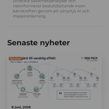
utveckla säkerhetsanalyser och
riskinformerat beslutsfattande inom
kärnkraften genom att utnyttja AI och
maskininlärning.
Senaste nyheter
Nyheter
8 juni, 2026