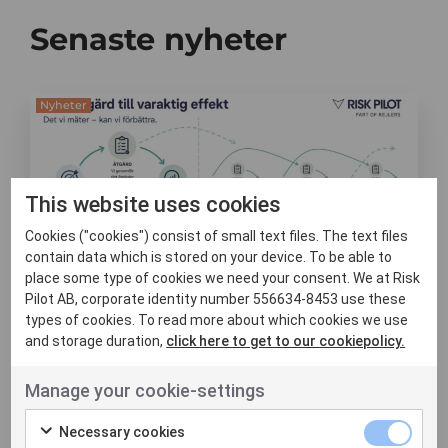
Senaste nyheter
Nyheter
This website uses cookies
Cookies ("cookies") consist of small text files. The text files
contain data which is stored on your device. To be able to
place some type of cookies we need your consent. We at Risk
Pilot AB, corporate identity number 556634-8453 use these
8 juni, 2026
types of cookies. To read more about which cookies we use
Att mäta effekt är
and storage duration,
click here to get to our cookiepolicy.
svårare än att
Manage your cookie-settings
genomföra åtgärder
Necessary cookies