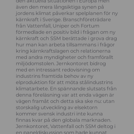
den aktuella situationen i Europa men
även den mera långsiktiga synen på
jordens klimat påverkar spelplanen för ny
kärnkraft i Sverige. Branschföreträdare
från Vattenfall, Uniper och Fortum
förmedlade en positiv bild i frågan om ny
kärnkraft och SSM berättade i grova drag
hur man kan arbeta tillsammans i frågor
kring kärnkraftslagen och relationerna
med andra myndigheter och framförallt
miljödomstolen. Jernkontoret bidrog
med en intressant redovisning om
industrins framtida behov av ny
elproduktion för att möta stålindustrins
klimatarbete. En spännande slutsats från
denna föreläsning var att enda vägen är
vägen framåt och detta ska ske nu: utan
storskalig utveckling av elsektorn
kommer svensk industri inte kunna
finnas kvar på den globala marknaden.
Jernkontoret, Vattenfall och SSM deltog i
en paneldiskussion som hade kunnat