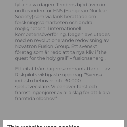
fylla halva dagen. Tendens bjöd även in
ordföranden för ENS (European Nuclear
Society) som via länk berättade om
forskningssamarbeten och andra
möjligheter till internationell
kompetensöverföring. Dagen avslutades
med en revolutionerande redovisning av
Novatron Fusion Group. Ett svenskt
företag som är redo att ta nya kliv i ”the
quest for the holy grail” – fusionsenergi.
Ett citat från dagen sammanfattar ett av
Riskpilots viktigaste uppdrag: ”Svensk
industri behöver inte 30 000
spelutvecklare. Vi behöver först och
främst ingenjörer av alla slag för att klara
framtida elbehov.”