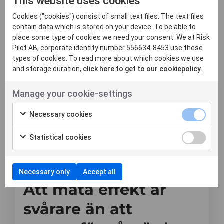
This website uses cookies
Cookies ("cookies") consist of small text files. The text files
contain data which is stored on your device. To be able to
Senaste nyheter
place some type of cookies we need your consent. We at Risk
Pilot AB, corporate identity number 556634-8453 use these
types of cookies. To read more about which cookies we use
and storage duration,
click here to get to our cookiepolicy.
Nyheter
Manage your cookie-settings
Necessary cookies
Statistical cookies
Necessary only
Accept all
8 juni, 2026
Att mäta effekt är
svårare än att