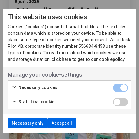
8 juni, 2026
Att mäta effekt är
This website uses cookies
svårare än att
Cookies ("cookies") consist of small text files. The text files
genomföra åtgärder
contain data which is stored on your device. To be able to
place some type of cookies we need your consent. We at Risk
Pilot AB, corporate identity number 556634-8453 use these
Det är inte alltid lätt att veta om de
types of cookies. To read more about which cookies we use
insatser man gör verkligen leder till en
and storage duration,
click here to get to our cookiepolicy.
konkret och varaktig f...
Manage your cookie-settings
Läs mer
Necessary cookies
Nyheter
Statistical cookies
Necessary only
Accept all