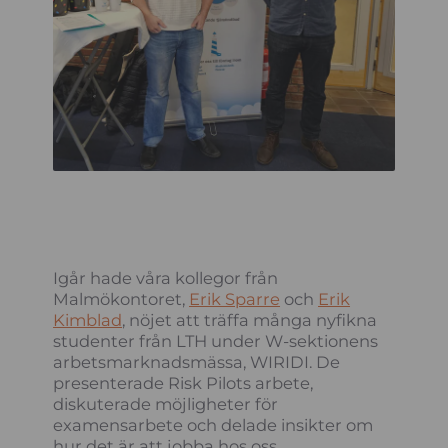
Igår hade våra kollegor från
Malmökontoret,
Erik Sparre
och
Erik
Kimblad
, nöjet att träffa många nyfikna
studenter från LTH under W-sektionens
arbetsmarknadsmässa, WIRIDI. De
presenterade Risk Pilots arbete,
diskuterade möjligheter för
examensarbete och delade insikter om
hur det är att jobba hos oss.