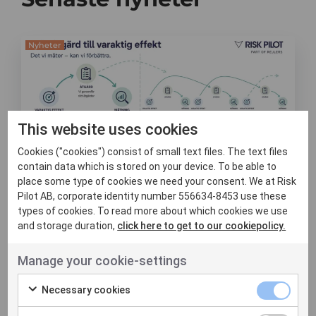
Nyheter
This website uses cookies
Cookies ("cookies") consist of small text files. The text files
contain data which is stored on your device. To be able to
place some type of cookies we need your consent. We at Risk
8 juni, 2026
Pilot AB, corporate identity number 556634-8453 use these
Att mäta effekt är
types of cookies. To read more about which cookies we use
and storage duration,
click here to get to our cookiepolicy.
svårare än att
genomföra åtgärder
Manage your cookie-settings
Necessary cookies
Det är inte alltid lätt att veta om de
insatser man gör verkligen leder till en