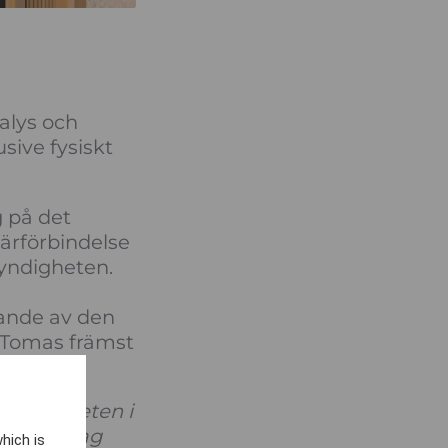
alys och
sive fysiskt
g på det
värförbindelse
myndigheten.
lande av den
 Tomas främst
ålsäkerheten i
ser där jag
hich is