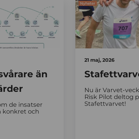
Nyheter
21 maj, 2026
 svårare än
Stafettvarv
ärder
Nu är Varvet-veck
Risk Pilot deltog 
Stafettvarvet!
a om de insatser
en konkret och