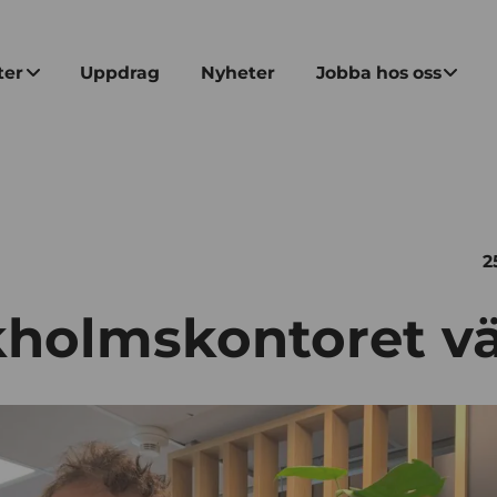
ter
Uppdrag
Nyheter
Jobba hos oss
2
kholmskontoret v