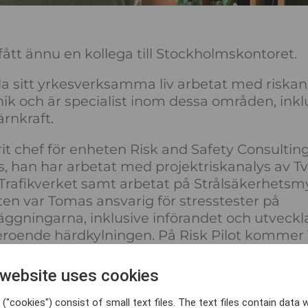
 fått ännu en kollega till Stockholmskontoret.
a sitt yrkesverksamma liv arbetat med riskan
ik och är specialist inom dessa områden, inklu
rnkraft.
it chef för enheten Risk and Safety Consultin
s, han har arbetat med projektriskanalys av T
Trafikverket samt arbetat på Strålsäkerhets
n var Tomas ansvarig för stresstester på
äggningarna, inklusive införandet och utveck
eroende härdkylningen. På Risk Pilot kommer
A, DSA och frågor rörande fysiskt skydd.
 website uses cookies
emot att arbeta med att göra det bästa för Str
 och även arbeta med andra typer av riskanaly
("cookies") consist of small text files. The text files contain data w