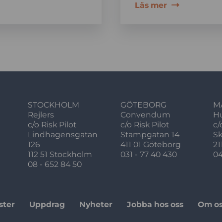
Läs mer
STOCKHOLM
GÖTEBORG
M
Rejlers
Convendum
H
c/o Risk Pilot
c/o Risk Pilot
c/
Lindhagensgatan
Stampgatan 14
S
126
411 01 Göteborg
21
112 51 Stockholm
031 - 77 40 430
04
08 - 652 84 50
ster
Uppdrag
Nyheter
Jobba hos oss
Om o