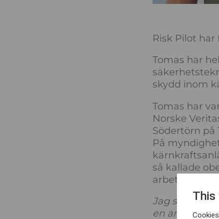
Risk Pilot har
Tomas har hel
säkerhetstekn
skydd inom kä
Tomas har var
Norske Verita
Södertörn på 
På myndighete
kärnkraftsanl
så kallade ob
arbeta med PS
This
Jag ser fram 
en annan roll
Cookies 