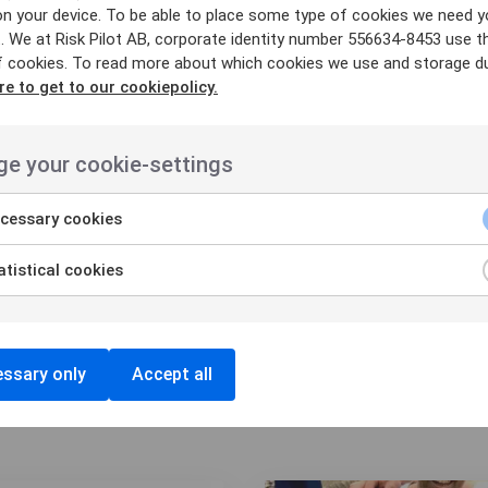
ända min kompetens och erfarenhet på bästa 
on your device. To be able to place some type of cookies we need y
om det självklara valet. Jag har bara hört bra
. We at Risk Pilot AB, corporate identity number 556634-8453 use t
f cookies. To read more about which cookies we use and storage du
hoppas att även jag kan bidra till det goda ryk
re to get to our cookiepolicy.
om finns här!
mas varmt välkommen
e your cookie-settings
cessary cookies
tistical cookies
ssary only
Accept all