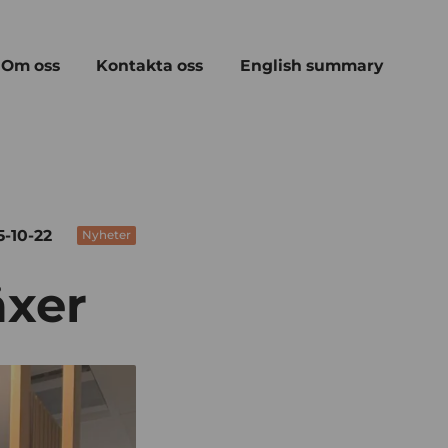
Om oss
Kontakta oss
English summary
5-10-22
Nyheter
äxer