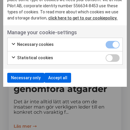
Pilot AB, corporate identity number 556634-8453 use these
types of cookies. To read more about which cookies we use
and storage duration,
click here to get to our cookiepolicy.
Manage your cookie-settings
Necessary cookies
8 juni, 2026
Statistical cookies
Att mäta effekt är
svårare än att
Necessary only
Accept all
genomföra åtgärder
Det är inte alltid lätt att veta om de
insatser man gör verkligen leder till en
konkret och varaktig f...
Läs mer