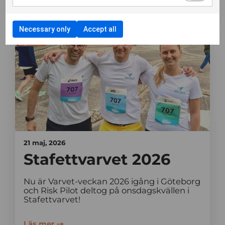
Läs mer
Necessary only
Accept all
Nyheter
21 maj, 2026
Stafettvarvet 2026
Nu är Varvet-veckan 2026 igång i Göteborg
och Risk Pilot deltog på onsdagskvällen i
Stafettvarvet!
Läs mer