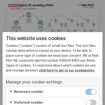
Nyheter
This website uses cookies
Cookies ("cookies") consist of small text files. The text files
contain data which is stored on your device. To be able to
8 juni, 2026
place some type of cookies we need your consent. We at Risk
Att mäta effekt är
Pilot AB, corporate identity number 556634-8453 use these
types of cookies. To read more about which cookies we use
svårare än att
and storage duration,
click here to get to our cookiepolicy.
genomföra åtgärder
Manage your cookie-settings
Det är inte alltid lätt att veta om de
Necessary cookies
insatser man gör verkligen leder till en
konkret och varaktig f...
Statistical cookies